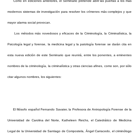
Como en ediciones anteriores, el Seminario pretende abrir las puertas a los más
modernos sistemas de investigación para resolver los crímenes más complejos y que
mayor alarma social provocan.
Los métodos más novedosos y eficaces de la Criminología, la Criminalística, la
Psicología legal y forense, la medicina legal y la patología forense se darán cita en
esta nueva edición de este Seminario que reunirá, entre los ponentes, a eminentes
nombres de la criminología, la criminalística y otras ciencias afines, como son, por sólo
citar algunos nombres, los siguientes:
El filósofo español Fernando Savater, la Profesora de Antropología Forense de la
Universidad de Carolina del Norte, Katheleen Reichs, el Catedrático de Medicina
Legal de la Universidad de Santiago de Compostela, Ángel Carracedo, el criminólogo