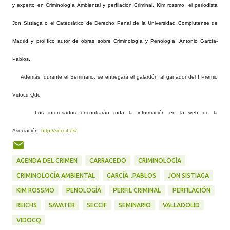
y experto en Criminología Ambiental y perfilación Criminal, Kim rossmo, el periodista
Jon Sistiaga o el Catedrático de Derecho Penal de la Universidad Complutense de
Madrid y prolífico autor de obras sobre Criminología y Penología, Antonio García-
Pablos.
Además, durante el Seminario, se entregará el galardón al ganador del I Premio
Vidocq-Qdc.
Los interesados encontrarán toda la información en la web de la
Asociación:
http://seccif.es/
AGENDA DEL CRIMEN
CARRACEDO
CRIMINOLOGÍA
CRIMINOLOGÍA AMBIENTAL
GARCÍA-.PABLOS
JON SISTIAGA
KIM ROSSMO
PENOLOGÍA
PERFIL CRIMINAL
PERFILACIÓN
REICHS
SAVATER
SECCIF
SEMINARIO
VALLADOLID
VIDOCQ