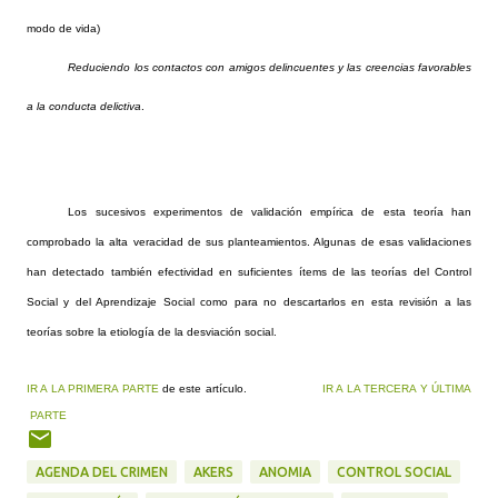
modo de vida)
Reduciendo los contactos con amigos delincuentes y las creencias favorables
a la conducta delictiva
.
Los sucesivos experimentos de validación empírica de esta teoría han
comprobado la alta veracidad de sus planteamientos. Algunas de esas validaciones
han detectado también efectividad en suficientes ítems de las teorías del Control
Social y del Aprendizaje Social como para no descartarlos en esta revisión a las
teorías sobre la etiología de la desviación social.
IR A LA PRIMERA PARTE
de este artículo.
IR A LA TERCERA Y ÚLTIMA
PARTE
AGENDA DEL CRIMEN
AKERS
ANOMIA
CONTROL SOCIAL