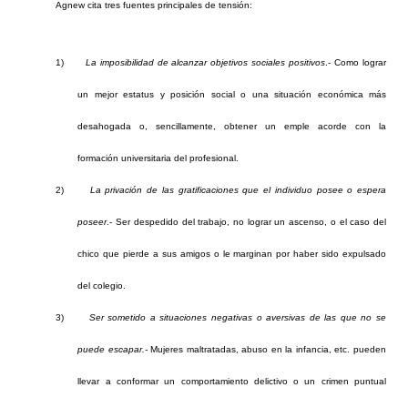
Agnew cita tres fuentes principales de tensión:
1)
La imposibilidad de alcanzar objetivos sociales positivos
.- Como lograr
un mejor estatus y posición social o una situación económica más
desahogada o, sencillamente, obtener un emple acorde con la
formación universitaria del profesional.
2)
La privación de las gratificaciones que el individuo posee o espera
poseer
.- Ser despedido del trabajo, no lograr un ascenso, o el caso del
chico que pierde a sus amigos o le marginan por haber sido expulsado
del colegio.
3)
Ser sometido a situaciones negativas o aversivas de las que no se
puede escapar.-
Mujeres maltratadas, abuso en la infancia, etc. pueden
llevar a conformar un comportamiento delictivo o un crimen puntual