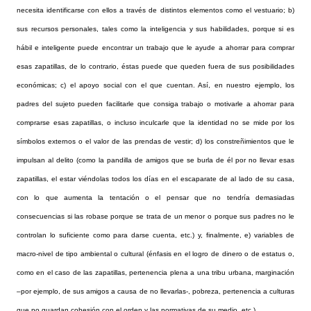
necesita identificarse con ellos a través de distintos elementos como el vestuario; b)
sus recursos personales, tales como la inteligencia y sus habilidades, porque si es
hábil e inteligente puede encontrar un trabajo que le ayude a ahorrar para comprar
esas zapatillas, de lo contrario, éstas puede que queden fuera de sus posibilidades
económicas; c) el apoyo social con el que cuentan. Así, en nuestro ejemplo, los
padres del sujeto pueden facilitarle que consiga trabajo o motivarle a ahorrar para
comprarse esas zapatillas, o incluso inculcarle que la identidad no se mide por los
símbolos externos o el valor de las prendas de vestir; d) los constreñimientos que le
impulsan al delito (como la pandilla de amigos que se burla de él por no llevar esas
zapatillas, el estar viéndolas todos los días en el escaparate de al lado de su casa,
con lo que aumenta la tentación o el pensar que no tendría demasiadas
consecuencias si las robase porque se trata de un menor o porque sus padres no le
controlan lo suficiente como para darse cuenta, etc.) y, finalmente, e) variables de
macro-nivel de tipo ambiental o cultural (énfasis en el logro de dinero o de estatus o,
como en el caso de las zapatillas, pertenencia plena a una tribu urbana, marginación
–por ejemplo, de sus amigos a causa de no llevarlas-, pobreza, pertenencia a culturas
que no guardan cohesión con el orden y las normativas de su medio, etc.)