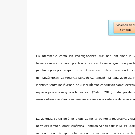
Es interesante cómo las investigaciones que han estudiado la vi
bidireccionalidad, o sea, practicada por los chicos al igual que por 
problema principal es que, en ocasiones, los adolescentes son incap
normalizándolas. La violencia psicológica, también llamada violencia i
identificar entre los jóvenes. Aquí incluiríamos conductas como: excesi
espacio para sus amigos o familiares… (Gállido, 2013). Este tipo de c
mitos del amor actúan como mantenedores de la violencia durante el n
La violencia es un fenómeno que aumenta de forma progresiva y grad
parte del llamado “amor romántico” (Instituto Andaluz de la Mujer, 20
aumentan en el tiempo, entrando en una dinámica de violencia de la