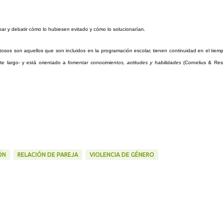
nar y debatir cómo lo hubiesen evitado y cómo lo solucionarían.
tosos son aquellos que son incluidos en la programación escolar, tienen continuidad en el tiem
te largo- y está orientado a
fomentar conocimientos, actitudes y habilidades
(Cornelius & Res
ÓN
RELACIÓN DE PAREJA
VIOLENCIA DE GÉNERO