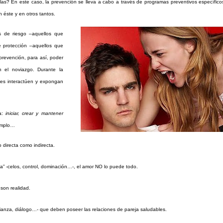
 En este caso, la prevención se lleva a cabo a través de programas preventivos específicos
 éste y en otros tantos.
s de riesgo –aquellos que
e protección –aquellos que
a prevención, para así, poder
n el noviazgo. Durante la
tes interactúen y expongan
ía:
iniciar, crear y mantener
emplo…
o directa como indirecta.
a” -celos, control, dominación…-, el amor NO lo puede todo.
son realidad.
onfianza, diálogo…- que deben poseer las relaciones de pareja saludables.