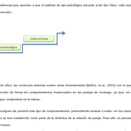
dencias que apuntan a que el maltrato de tipo psicológico precede al de tipo físico –más raz
rvención-.
o años, las conductas violentas suelen verse incrementadas (Muñoz, et al., 2010), con lo qu
intención de frenar los comportamientos inadecuados en las parejas de noviazgo, ya que, es
 que comportarse en la misma.
ncarguen de prevenir este tipo de comportamientos, pretendiendo retrasar o evitar –en los caso
o se han establecido como parte de la dinámica de la relación de pareja. Para ello, es preciso
 futuro.