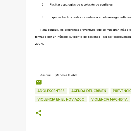
5.
Facilitar estrategias de resolución de conflictos.
6.
Exponer hechos reales de violencia en el noviazgo, reflexio
Para concluir, los programas preventivos que se muestran más exi
formado por un número suficiente de sesiones –sin ser excesivamen
2007).
Así que… ¡Manos a la obra!.
ADOLESCENTES
AGENDA DEL CRIMEN
PREVENCI
VIOLENCIA EN EL NOVIAZGO
VIOLENCIA MACHISTA