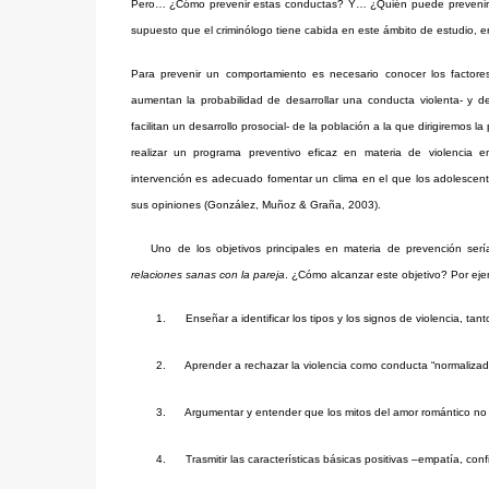
Pero… ¿Cómo prevenir estas conductas? Y… ¿Quién puede prevenirlas?
supuesto que el criminólogo tiene cabida en este ámbito de estudio, en
Para prevenir un comportamiento es necesario conocer los factore
aumentan la probabilidad de desarrollar una conducta violenta- y d
facilitan un desarrollo prosocial- de la población a la que dirigiremos l
realizar un programa preventivo eficaz en materia de violencia e
intervención es adecuado fomentar un clima en el que los adolescen
sus opiniones (González, Muñoz & Graña, 2003).
Uno de los objetivos principales en materia de prevención ser
relaciones sanas con la pareja
. ¿Cómo alcanzar este objetivo? Por ej
1.
Enseñar a identificar los tipos y los signos de violencia, tant
2.
Aprender a rechazar la violencia como conducta “normalizad
3.
Argumentar y entender que los mitos del amor romántico no 
4.
Trasmitir las características básicas positivas –empatía, c