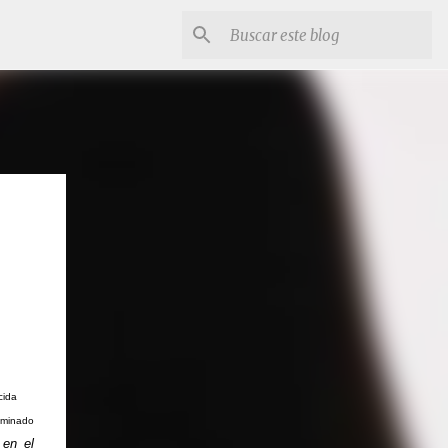
cida
ominado
 en el