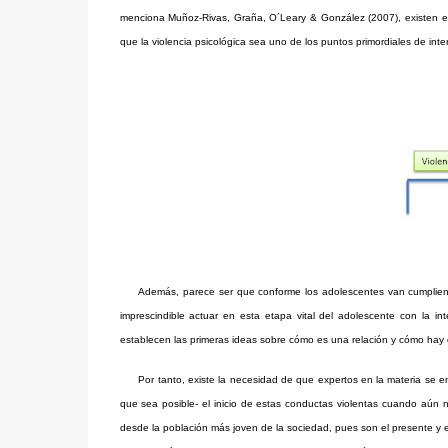
menciona Muñoz-Rivas, Graña, O´Leary & González (2007), existen evi
que la violencia psicológica sea uno de los puntos primordiales de inte
Además, parece ser que conforme los adolescentes van cumpliend
imprescindible actuar en esta etapa vital del adolescente con la 
establecen las primeras ideas sobre cómo es una relación y cómo hay
Por tanto, existe la necesidad de que expertos en la materia se e
que sea posible- el inicio de estas conductas violentas cuando aún n
desde la población más joven de la sociedad, pues son el presente y el