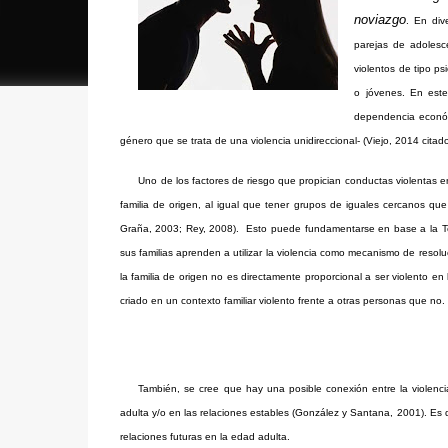
noviazgo
. En div
parejas de adolesce
violentos de tipo ps
o jóvenes. En este
dependencia económic
género que se trata de una violencia unidireccional- (Viejo, 2014 cit
Uno de los factores de riesgo que propician conductas violentas e
familia de origen, al igual que tener grupos de iguales cercanos q
Graña, 2003; Rey, 2008). Esto puede fundamentarse en base a la Teo
sus familias aprenden a utilizar la violencia como mecanismo de resoluc
la familia de origen no es directamente proporcional a ser violento e
criado en un contexto familiar violento frente a otras personas que no.
También, se cree que hay una posible conexión entre la violenci
adulta y/o en las relaciones estables (González y Santana, 2001). Es d
relaciones futuras en la edad adulta.