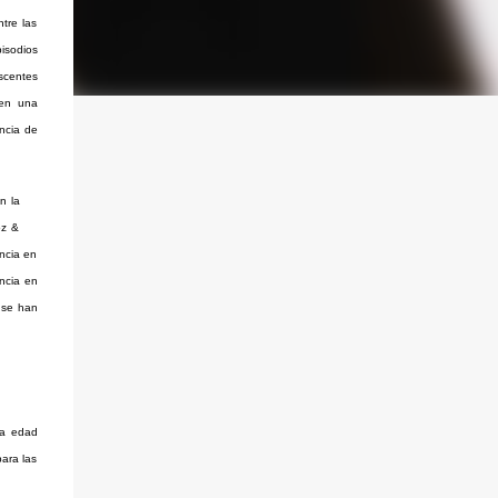
tre las
isodios
escentes
nen una
encia de
n la
oz &
ncia en
encia en
e se han
la edad
para las