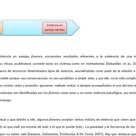
olencia en parejas jóvenes, encuentran resultados referentes a la existencia de una vi
las chicas, pudiéndose convertir tanto en víctimas como en victimarios/as (Sebastián, et al., 2
aces de reconocer determinados tipos de violencia, asumiéndolas como parte de la relación e 
nvisible porque sus consecuencias no son percibidas a simple vista, y por ello, es la más compl
vo control, celos y posesión, ignorarse, maltrato verbal, ir siempre acompañados el uno del otro s
onductas son identificadas por los jóvenes como amor y no como violencia psicológica, por tant
oviazgo.
ual y que debido a ello, algunos jóvenes aceptan ciertos indicios de violencia que creen que
09) -el que está por encima de todo y el que lo puede todo-. La gravedad y la frecuencia de lo
 que no saben salir (Sarasua, Zubizarreta, Echeburúa & De Corral, 2007). Hay que destacar qu