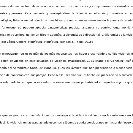
ersos estudios se han detectado un incremento de conductas y comportamientos violentos en
ntes y jóvenes. Para concretar y conceptualizar, la violencia en el noviazgo consiste en ep
icológico, físico o sexual; ejercidos o recibidos por uno o ambos miembros de la pareja de adol
 fenómeno, se pueden apreciar características propias: la pareja no convive junta; no tie
a entre ambos; no tienen hijos y además, la violencia es bidireccional -a diferencia de la viol
ado por López-Cepero, Rodríguez, Rodríguez, Bringas & Paíno, 2015).
n el noviazgo –en mi opinión de los más importantes-, es haber presenciado o sufrido violencia e
ue estén envueltos en esta situación de violencia (Makepeace, 1981 citado por González, Muñ
ría del Aprendizaje Social de Bandura, pues los jóvenes que han presenciado o sufrido viole
ión de conflictos con sus parejas. Pese a ello, señalar que, el hecho de presenciar o sufrir viol
n la edad adulta, aunque sí es cierto que existe una mayor probabilidad en aquellos sujetos qu
a que se produce en las relaciones de noviazgo y la violencia originada en las relaciones en 
ecir, la violencia en las parejas adolescentes y jóvenes podría considerarse un factor de riesgo 