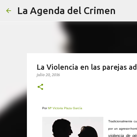
La Agenda del Crimen
La Violencia en las parejas 
julio 20, 2016
Por
Mª Victoria Plaza García
Tradicionalmente cu
por un agresor-hom
violencia de gé