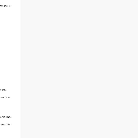
ón para
e es
 cuando
s en los
 actuar