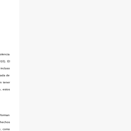
olencia
010). El
incluso
icada de
in tener
o, estos
 forman
s hechos
e, como