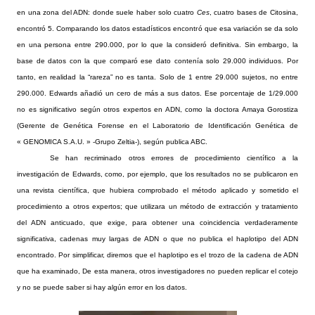
en una zona del ADN: donde suele haber solo cuatro
Ces
, cuatro bases de Citosina,
encontró 5. Comparando los datos estadísticos encontró que esa variación se da solo
en una persona entre 290.000, por lo que la consideró definitiva. Sin embargo, la
base de datos con la que comparó ese dato contenía solo 29.000 individuos. Por
tanto, en realidad la “rareza” no es tanta. Solo de 1 entre 29.000 sujetos, no entre
290.000. Edwards añadió un cero de más a sus datos. Ese porcentaje de 1/29.000
no es significativo según otros expertos en ADN, como la doctora Amaya Gorostiza
(Gerente de Genética Forense en el Laboratorio de Identificación Genética de
« GENOMICA S.A.U. » -Grupo Zeltia-), según publica ABC.
Se han recriminado otros errores de procedimiento científico a la
investigación de Edwards, como, por ejemplo, que los resultados no se publicaron en
una revista científica, que hubiera comprobado el método aplicado y sometido el
procedimiento a otros expertos; que utilizara un método de extracción y tratamiento
del ADN anticuado, que exige, para obtener una coincidencia verdaderamente
significativa, cadenas muy largas de ADN o que no publica el haplotipo del ADN
encontrado. Por simplificar, diremos que el haplotipo es el trozo de la cadena de ADN
que ha examinado, De esta manera, otros investigadores no pueden replicar el cotejo
y no se puede saber si hay algún error en los datos.