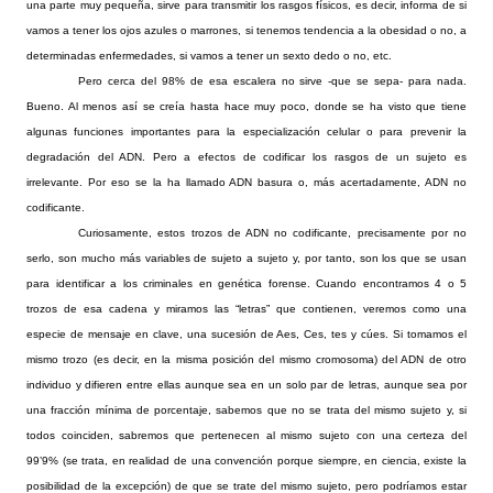
una parte muy pequeña, sirve para transmitir los rasgos físicos, es decir, informa de si
vamos a tener los ojos azules o marrones, si tenemos tendencia a la obesidad o no, a
determinadas enfermedades, si vamos a tener un sexto dedo o no, etc.
Pero cerca del 98% de esa escalera no sirve -que se sepa- para nada.
Bueno. Al menos así se creía hasta hace muy poco, donde se ha visto que tiene
algunas funciones importantes para la especialización celular o para prevenir la
degradación del ADN. Pero a efectos de codificar los rasgos de un sujeto es
irrelevante. Por eso se la ha llamado ADN basura o, más acertadamente, ADN no
codificante.
Curiosamente, estos trozos de ADN no codificante, precisamente por no
serlo, son mucho más variables de sujeto a sujeto y, por tanto, son los que se usan
para identificar a los criminales en genética forense. Cuando encontramos 4 o 5
trozos de esa cadena y miramos las “letras” que contienen, veremos como una
especie de mensaje en clave, una sucesión de Aes, Ces, tes y cúes. Si tomamos el
mismo trozo (es decir, en la misma posición del mismo cromosoma) del ADN de otro
individuo y difieren entre ellas aunque sea en un solo par de letras, aunque sea por
una fracción mínima de porcentaje, sabemos que no se trata del mismo sujeto y, si
todos coinciden, sabremos que pertenecen al mismo sujeto con una certeza del
99’9% (se trata, en realidad de una convención porque siempre, en ciencia, existe la
posibilidad de la excepción) de que se trate del mismo sujeto, pero podríamos estar