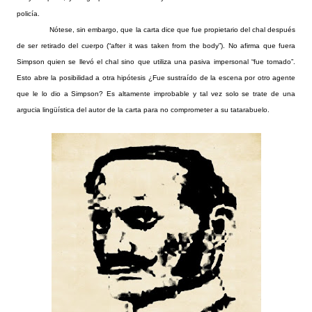
policía.
Nótese, sin embargo, que la carta dice que fue propietario del chal después
de ser retirado del cuerpo (“after it was taken from the body”). No afirma que fuera
Simpson quien se llevó el chal sino que utiliza una pasiva impersonal “fue tomado”.
Esto abre la posibilidad a otra hipótesis ¿Fue sustraído de la escena por otro agente
que le lo dio a Simpson? Es altamente improbable y tal vez solo se trate de una
argucia lingüística del autor de la carta para no comprometer a su tatarabuelo.