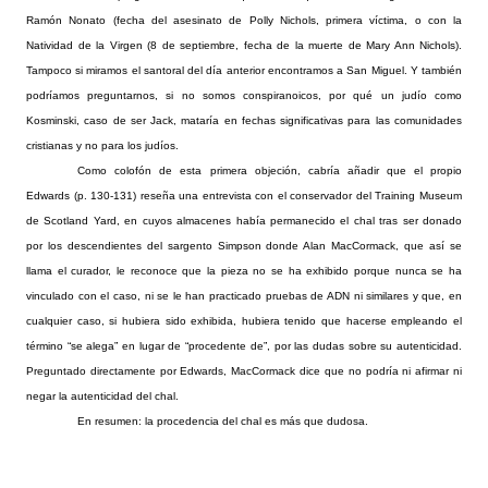
Ramón Nonato (fecha del asesinato de Polly Nichols, primera víctima, o con la
Natividad de la Virgen (8 de septiembre, fecha de la muerte de Mary Ann Nichols).
Tampoco si miramos el santoral del día anterior encontramos a San Miguel. Y también
podríamos preguntarnos, si no somos conspiranoicos, por qué un judío como
Kosminski, caso de ser Jack, mataría en fechas significativas para las comunidades
cristianas y no para los judíos.
Como colofón de esta primera objeción, cabría añadir que el propio
Edwards (p. 130-131) reseña una entrevista con el conservador del Training Museum
de Scotland Yard, en cuyos almacenes había permanecido el chal tras ser donado
por los descendientes del sargento Simpson donde Alan MacCormack, que así se
llama el curador, le reconoce que la pieza no se ha exhibido porque nunca se ha
vinculado con el caso, ni se le han practicado pruebas de ADN ni similares y que, en
cualquier caso, si hubiera sido exhibida, hubiera tenido que hacerse empleando el
término “se alega” en lugar de “procedente de”, por las dudas sobre su autenticidad.
Preguntado directamente por Edwards, MacCormack dice que no podría ni afirmar ni
negar la autenticidad del chal.
En resumen: la procedencia del chal es más que dudosa.