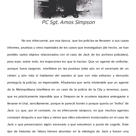
PC Sgt. Amos Simpson
No era infrecuente, por esa época, que los policías se llevasen a sus casas
informes, pruebas u otros materiales de los casos que investigaban (de hecho, se han
perdido varios objetos relacionados con el caso de Jack de los archivos policiales),
pero eran, sobre todo, los inspectores los que lo hacían. Que un agente de uniforme,
aunque fuera sargento, interfiriera en las pruebas (más aún en el escenario de un
crimen y aún más si hablamos del asesino al que con más esfuerzo y denuedo
perseguía la policía), es impensable. Añadamos que sería intolerable que un agente
de la Metropolitana interfiriera en un caso de la policía de la City y tenemos, pues,
que es prácticamente imposible que a Simpson se le ocurriera siquiera arriesgarse a
llevarse el chal, sencillamente, porque le pareció bonito o porque quería un “trofeo” de
Jack. Lo que, por el contrario, no es infrecuente tampoco, es que muchos agentes
contasen después a sus hijos y nietos que ellos estuvieron involucrados en el caso de
Jack o que presenciaron algún escenario o que estuvieron a punto de cogerlo. Este
tipo de historias de falsos héroes abundan en la mitología de Jack y fueron una