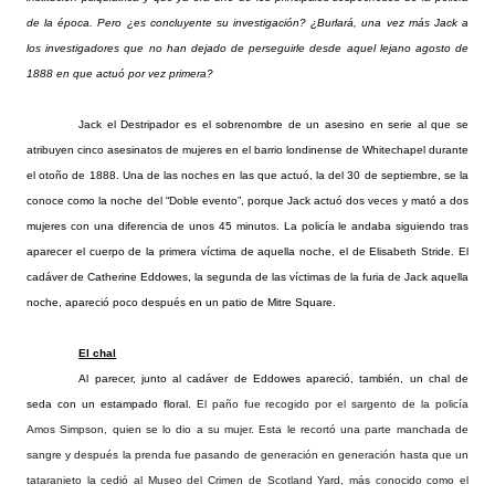
de la época. Pero ¿es concluyente su investigación? ¿Burlará, una vez más Jack a
los investigadores que no han dejado de perseguirle desde aquel lejano agosto de
1888 en que actuó por vez primera?
Jack el Destripador es el sobrenombre de un asesino en serie al que se
atribuyen cinco asesinatos de mujeres en el barrio londinense de Whitechapel durante
el otoño de 1888. Una de las noches en las que actuó, la del 30 de septiembre, se la
conoce como la noche del “Doble evento”, porque Jack actuó dos veces y mató a dos
mujeres con una diferencia de unos 45 minutos. La policía le andaba siguiendo tras
aparecer el cuerpo de la primera víctima de aquella noche, el de Elisabeth Stride. El
cadáver de Catherine Eddowes, la segunda de las víctimas de la furia de Jack aquella
noche, apareció poco después en un patio de Mitre Square.
El chal
Al parecer, junto al cadáver de Eddowes apareció, también, un chal de
seda con un estampado floral.
El paño fue recogido por el sargento de la policía
Amos Simpson, quien se lo dio a su mujer. Esta le recortó una parte manchada de
sangre y después la prenda fue pasando de generación en generación hasta que un
tataranieto la cedió al Museo del Crimen de Scotland Yard, más conocido como el