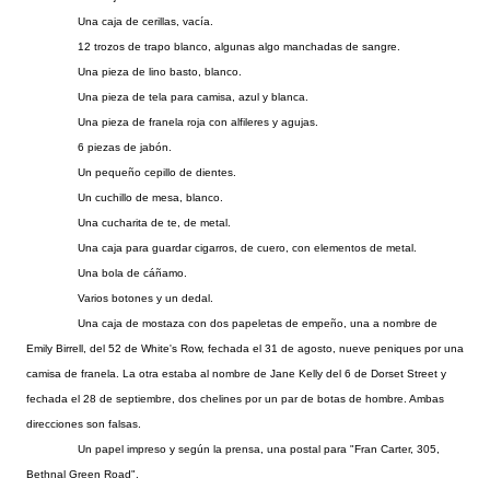
Una caja de cerillas, vacía.
12 trozos de trapo blanco, algunas algo manchadas de sangre.
Una pieza de lino basto, blanco.
Una pieza de tela para camisa, azul y blanca.
Una pieza de franela roja con alfileres y agujas.
6 piezas de jabón.
Un pequeño cepillo de dientes.
Un cuchillo de mesa, blanco.
Una cucharita de te, de metal.
Una caja para guardar cigarros, de cuero, con elementos de metal.
Una bola de cáñamo.
Varios botones y un dedal.
Una caja de mostaza con dos papeletas de empeño, una a nombre de
Emily Birrell, del 52 de White's Row, fechada el 31 de agosto, nueve peniques por una
camisa de franela. La otra estaba al nombre de Jane Kelly del 6 de Dorset Street y
fechada el 28 de septiembre, dos chelines por un par de botas de hombre. Ambas
direcciones son falsas.
Un papel impreso y según la prensa, una postal para "Fran Carter, 305,
Bethnal Green Road".