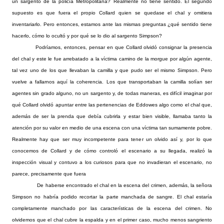
un sargento de la policía Metropolitana? Realmente no tiene sentido. El segundo
supuesto es que fuera el propio Collard quien se quedase el chal y omitiera
inventariarlo. Pero entonces, estamos ante las mismas preguntas ¿qué sentido tiene
hacerlo, cómo lo ocultó y por qué se lo dio al sargento Simpson?
Podríamos, entonces, pensar en que Collard olvidó consignar la presencia
del chal y este le fue arrebatado a la víctima camino de la morgue por algún agente,
tal vez uno de los que llevaban la camilla y que pudo ser el mismo Simpson. Pero
vuelve a fallarnos aquí la coherencia. Los que transportaban la camilla solían ser
agentes sin grado alguno, no un sargento y, de todas maneras, es difícil imaginar por
qué Collard olvidó apuntar entre las pertenencias de Eddowes algo como el chal que,
además de ser la prenda que debía cubrirla y estar bien visible, llamaba tanto la
atención por su valor en medio de una escena con una víctima tan sumamente pobre.
Realmente hay que ser muy incompetente para tener un olvido así y, por lo que
conocemos de Collard y de cómo controló el escenario a su llegada, realizó la
inspección visual y contuvo a los curiosos para que no invadieran el escenario, no
parece, precisamente que fuera
De haberse encontrado el chal en la escena del crimen, además, la señora
Simpson no habría podido recortar la parte manchada de sangre. El chal estaría
completamente manchado por las características de la escena del crimen. No
olvidemos que el chal cubre la espalda y en el primer caso, mucho menos sangriento