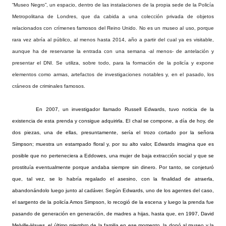
“Museo Negro”, un espacio, dentro de las instalaciones de la propia sede de la Policía
Metropolitana de Londres, que da cabida a una colección privada de objetos
relacionados con crímenes famosos del Reino Unido. No es un museo al uso, porque
rara vez abría al público, al menos hasta 2014, año a partir del cual ya es visitable,
aunque ha de reservarse la entrada con una semana -al menos- de antelación y
presentar el DNI. Se utiliza, sobre todo, para la formación de la policía y expone
elementos como armas, artefactos de investigaciones notables y, en el pasado, los
cráneos de criminales famosos.
En 2007, un investigador llamado Russell Edwards, tuvo noticia de la
existencia de esta prenda y consigue adquirirla. El chal se compone, a día de hoy, de
dos piezas, una de ellas, presuntamente, sería el trozo cortado por la señora
Simpson; muestra un estampado floral y, por su alto valor, Edwards imagina que es
posible que no perteneciera a Eddowes, una mujer de baja extracción social y que se
prostituía eventualmente porque andaba siempre sin dinero. Por tanto, se conjeturó
que, tal vez, se lo habría regalado el asesino, con la finalidad de atraerla,
abandonándolo luego junto al cadáver. Según Edwards, uno de los agentes del caso,
el sargento de la policía Amos Simpson, lo recogió de la escena y luego la prenda fue
pasando de generación en generación, de madres a hijas, hasta que, en 1997, David
Melville-Hayes, el último miembro de la familia en ese momento, la donó al museo y la