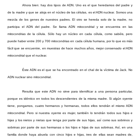
Ahora bien: hay dos tipos de ADN. Uno es el que heredamos del padre y
de la madre y que se aloja en el núcleo de las células, es el ADN nuclear. Somos una
mezcla de los genes de nuestros padres. El otro se hereda solo de la madre, no
participa el ADN del padre. Se llama ADN mitocondrial y se encuentra en las
mitocondrias de la célula. Sólo hay un núcleo en cada célula, como sabéis, pero
puede haber entre 200 y 700 mitocondrias en cada célula humana, por lo que es más
fácil que se encuentre, en muestras de hace muchos años, mejor conservado el ADN
mitocondrial que el nuclear.
Éste ADN es el que se ha encontrado en el chal de la víctima de Jack. No
ADN nuclear sino mitocondrial.
Resulta que este ADN no sirve para identificar a una persona particular,
porque es idéntico en todos los descendientes de la misma madre. Si algún oyente
tiene, pongamos, cuatro hermanos y hermanas, todos ellos tendrán el mismo ADN
mitocondrial. Pero si nuestra oyente es mujer, también lo tendrán todos sus hijos e
hijas y los nietos y nietas que tenga por parte de sus hijas, así como sus sobrinos y
sobrinas por parte de sus hermanas o los hijos e hijas de sus sobrinas. Así, en una
familia donde haya abuela con cinco hijos e hijas, tres de ellas sean madres de,