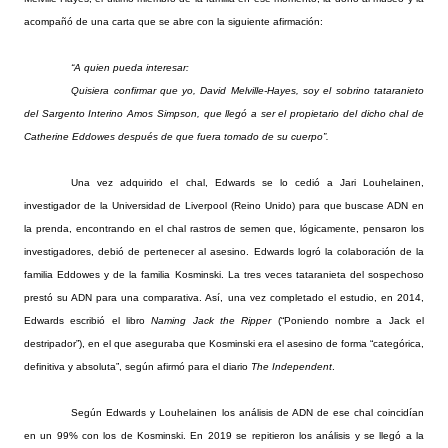
acompañó de una carta que se abre con la siguiente afirmación:
“A quien pueda interesar:
Quisiera confirmar que yo, David Melville-Hayes, soy el sobrino tataranieto
del Sargento Interino Amos Simpson, que llegó a ser el propietario del dicho chal de
Catherine Eddowes después de que fuera tomado de su cuerpo”.
Una vez adquirido el chal, Edwards se lo cedió a Jari Louhelainen,
investigador de la Universidad de Liverpool (Reino Unido) para que buscase ADN en
la prenda, encontrando en el chal rastros de semen que, lógicamente, pensaron los
investigadores, debió de pertenecer al asesino. Edwards logró la colaboración de la
familia Eddowes y de la familia Kosminski. La tres veces tataranieta del sospechoso
prestó su ADN para una comparativa. Así, una vez completado el estudio, en 2014,
Edwards escribió el libro
Naming Jack the Ripper
(“Poniendo nombre a Jack el
destripador”), en el que aseguraba que Kosminski era el asesino de forma “categórica,
definitiva y absoluta”, según afirmó para el diario
The Independent
.
Según Edwards y Louhelainen los análisis de ADN de ese chal coincidían
en un 99% con los de Kosminski. En 2019 se repitieron los análisis y se llegó a la