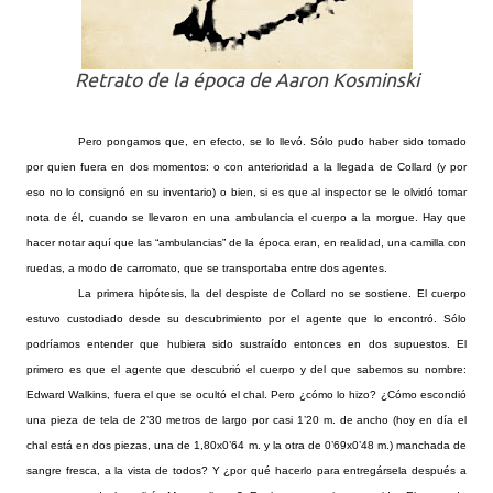
Retrato de la época de Aaron Kosminski
Pero pongamos que, en efecto, se lo llevó. Sólo pudo haber sido tomado
por quien fuera en dos momentos: o con anterioridad a la llegada de Collard (y por
eso no lo consignó en su inventario) o bien, si es que al inspector se le olvidó tomar
nota de él, cuando se llevaron en una ambulancia el cuerpo a la morgue. Hay que
hacer notar aquí que las “ambulancias” de la época eran, en realidad, una camilla con
ruedas, a modo de carromato, que se transportaba entre dos agentes.
La primera hipótesis, la del despiste de Collard no se sostiene. El cuerpo
estuvo custodiado desde su descubrimiento por el agente que lo encontró. Sólo
podríamos entender que hubiera sido sustraído entonces en dos supuestos. El
primero es que el agente que descubrió el cuerpo y del que sabemos su nombre:
Edward Walkins, fuera el que se ocultó el chal. Pero ¿cómo lo hizo? ¿Cómo escondió
una pieza de tela de 2’30 metros de largo por casi 1’20 m. de ancho (hoy en día el
chal está en dos piezas, una de 1,80x0’64 m. y la otra de 0’69x0’48 m.) manchada de
sangre fresca, a la vista de todos? Y ¿por qué hacerlo para entregársela después a