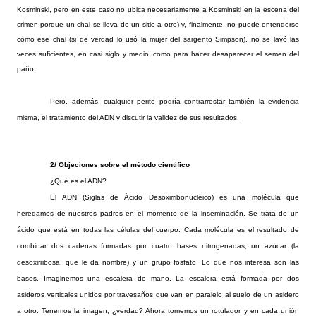
Kosminski, pero en este caso no ubica necesariamente a Kosminski en la escena del
crimen porque un chal se lleva de un sitio a otro) y, finalmente, no puede entenderse
cómo ese chal (si de verdad lo usó la mujer del sargento Simpson), no se lavó las
veces suficientes, en casi siglo y medio, como para hacer desaparecer el semen del
paño.
Pero, además, cualquier perito podría contrarrestar también la evidencia
misma, el tratamiento del ADN y discutir la validez de sus resultados.
2/ Objeciones sobre el método científico
¿Qué es el ADN?
El ADN (Siglas de Ácido Desoxirribonucleico) es una molécula que
heredamos de nuestros padres en el momento de la inseminación. Se trata de un
ácido que está en todas las células del cuerpo. Cada molécula es el resultado de
combinar dos cadenas formadas por cuatro bases nitrogenadas, un azúcar (la
desoxirribosa, que le da nombre) y un grupo fosfato. Lo que nos interesa son las
bases. Imaginemos una escalera de mano. La escalera está formada por dos
asideros verticales unidos por travesaños que van en paralelo al suelo de un asidero
a otro. Tenemos la imagen, ¿verdad? Ahora tomemos un rotulador y en cada unión