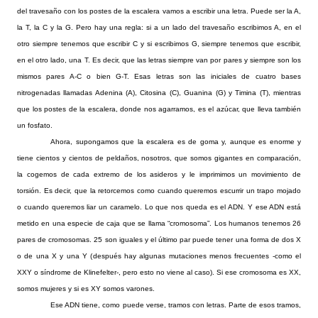
del travesaño con los postes de la escalera vamos a escribir una letra. Puede ser la A,
la T, la C y la G. Pero hay una regla: si a un lado del travesaño escribimos A, en el
otro siempre tenemos que escribir C y si escribimos G, siempre tenemos que escribir,
en el otro lado, una T. Es decir, que las letras siempre van por pares y siempre son los
mismos pares A-C o bien G-T. Esas letras son las iniciales de cuatro bases
nitrogenadas llamadas Adenina (A), Citosina (C), Guanina (G) y Timina (T), mientras
que los postes de la escalera, donde nos agarramos, es el azúcar, que lleva también
un fosfato.
Ahora, supongamos que la escalera es de goma y, aunque es enorme y
tiene cientos y cientos de peldaños, nosotros, que somos gigantes en comparación,
la cogemos de cada extremo de los asideros y le imprimimos un movimiento de
torsión. Es decir, que la retorcemos como cuando queremos escurrir un trapo mojado
o cuando queremos liar un caramelo. Lo que nos queda es el ADN. Y ese ADN está
metido en una especie de caja que se llama “cromosoma”. Los humanos tenemos 26
pares de cromosomas. 25 son iguales y el último par puede tener una forma de dos X
o de una X y una Y (después hay algunas mutaciones menos frecuentes -como el
XXY o síndrome de Klinefelter-, pero esto no viene al caso). Si ese cromosoma es XX,
somos mujeres y si es XY somos varones.
Ese ADN tiene, como puede verse, tramos con letras. Parte de esos tramos,