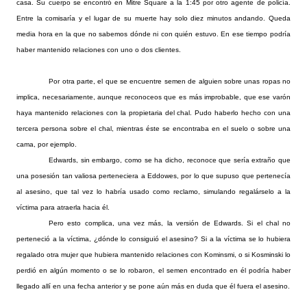
casa. Su cuerpo se encontró en Mitre Square a la 1:45 por otro agente de policía.
Entre la comisaría y el lugar de su muerte hay solo diez minutos andando. Queda
media hora en la que no sabemos dónde ni con quién estuvo. En ese tiempo podría
haber mantenido relaciones con uno o dos clientes.
Por otra parte, el que se encuentre semen de alguien sobre unas ropas no
implica, necesariamente, aunque reconoceos que es más improbable, que ese varón
haya mantenido relaciones con la propietaria del chal. Pudo haberlo hecho con una
tercera persona sobre el chal, mientras éste se encontraba en el suelo o sobre una
cama, por ejemplo.
Edwards, sin embargo, como se ha dicho, reconoce que sería extraño que
una posesión tan valiosa perteneciera a Eddowes, por lo que supuso que pertenecía
al asesino, que tal vez lo habría usado como reclamo, simulando regalárselo a la
víctima para atraerla hacia él.
Pero esto complica, una vez más, la versión de Edwards. Si el chal no
perteneció a la víctima, ¿dónde lo consiguió el asesino? Si a la víctima se lo hubiera
regalado otra mujer que hubiera mantenido relaciones con Kominsmi, o si Kosminski lo
perdió en algún momento o se lo robaron, el semen encontrado en él podría haber
llegado allí en una fecha anterior y se pone aún más en duda que él fuera el asesino.