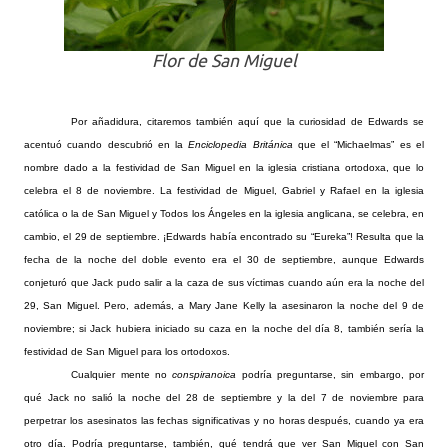
Flor de San Miguel
Por añadidura, citaremos también aquí que la curiosidad de Edwards se
acentuó cuando descubrió en la
Enciclopedia Británica
que el “Michaelmas” es el
nombre dado a la festividad de San Miguel en la iglesia cristiana ortodoxa, que lo
celebra el 8 de noviembre. La festividad de Miguel, Gabriel y Rafael en la iglesia
católica o la de San Miguel y Todos los Ángeles en la iglesia anglicana, se celebra, en
cambio, el 29 de septiembre. ¡Edwards había encontrado su “Eureka”! Resulta que la
fecha de la noche del doble evento era el 30 de septiembre, aunque Edwards
conjeturó que Jack pudo salir a la caza de sus víctimas cuando aún era la noche del
29, San Miguel. Pero, además, a Mary Jane Kelly la asesinaron la noche del 9 de
noviembre; si Jack hubiera iniciado su caza en la noche del día 8, también sería la
festividad de San Miguel para los ortodoxos.
Cualquier mente no
conspiranoica
podría preguntarse, sin embargo, por
qué Jack no salió la noche del 28 de septiembre y la del 7 de noviembre para
perpetrar los asesinatos las fechas significativas y no horas después, cuando ya era
otro día. Podría preguntarse, también, qué tendrá que ver San Miguel con San