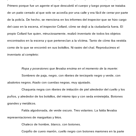
Primero porque fue un agente el que descubrió el cuerpo y luego porque se trataba
de un patio cerrado al que solo se accedía por una calle y era fácil de cerrar por parte
de la policía. De hecho, se menciona en los informes del inspector que se hizo cargo
del caso en la escena, el inspector Collard, cómo se dejó a la ciudadanía fuera. El
propio Collard fue quien, minuciosamente, realizó inventario de todos los objetos
encontrados en la escena y que pertenecían a la víctima. Tanto de cómo iba vestida
como de lo que se encontró en sus bolsillos. Ni rastro del chal. Reproducimos el
inventario al completo:
Ropa y posesiones que llevaba encima en el momento de la muerte:
Sombrero de paja, negro, con ribetes de terciopelo negro y verde, con
abalorios negros. Atado con cuerdas negras, muy ajustado.
Chaqueta negra con ribetes de imitación de piel alrededor del cuello y los
puños, y alrededor de los bolsillos, del mismo tipo y con seda entretejida. Botones
grandes y metálicos.
Falda algodonada, de verde oscuro. Tres volantes. La falda llevaba
representaciones de margaritas y lirios.
Chaleco de hombre, blanco, con botones.
Corpiño de cuero marrón, cuello negro con botones marrones en la parte