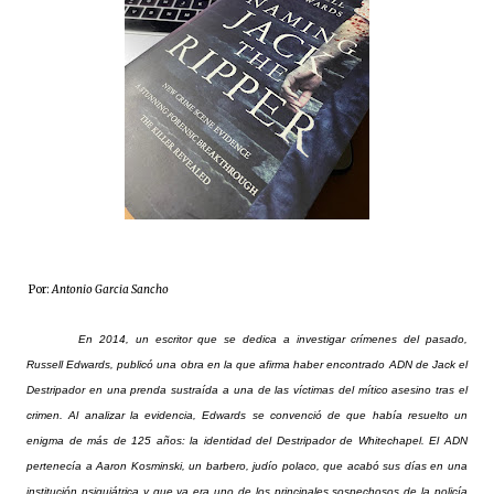
Por:
Antonio Garcia Sancho
En 2014, un escritor que se dedica a investigar crímenes del pasado,
Russell Edwards, publicó una obra en la que afirma haber encontrado ADN de Jack el
Destripador en una prenda sustraída a una de las víctimas del mítico asesino tras el
crimen. Al analizar la evidencia, Edwards se convenció de que había resuelto un
enigma de más de 125 años: la identidad del Destripador de Whitechapel. El ADN
pertenecía a Aaron Kosminski, un barbero, judío polaco, que acabó sus días en una
institución psiquiátrica y que ya era uno de los principales sospechosos de la policía