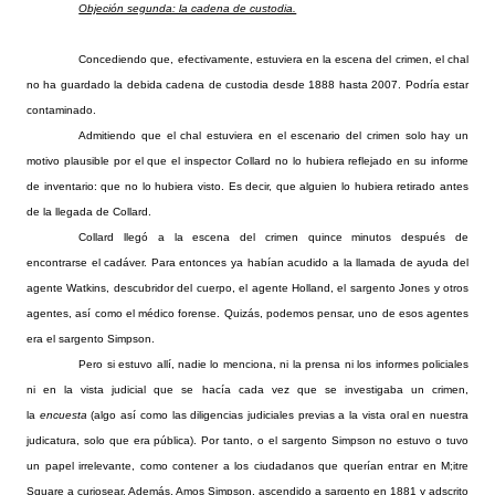
Objeción segunda: la cadena de custodia.
Concediendo que, efectivamente, estuviera en la escena del crimen, el chal
no ha guardado la debida cadena de custodia desde 1888 hasta 2007. Podría estar
contaminado.
Admitiendo que el chal estuviera en el escenario del crimen solo hay un
motivo plausible por el que el inspector Collard no lo hubiera reflejado en su informe
de inventario: que no lo hubiera visto. Es decir, que alguien lo hubiera retirado antes
de la llegada de Collard.
Collard llegó a la escena del crimen quince minutos después de
encontrarse el cadáver. Para entonces ya habían acudido a la llamada de ayuda del
agente Watkins, descubridor del cuerpo, el agente Holland, el sargento Jones y otros
agentes, así como el médico forense. Quizás, podemos pensar, uno de esos agentes
era el sargento Simpson.
Pero si estuvo allí, nadie lo menciona, ni la prensa ni los informes policiales
ni en la vista judicial que se hacía cada vez que se investigaba un crimen,
la
encuesta
(algo así como las diligencias judiciales previas a la vista oral en nuestra
judicatura, solo que era pública). Por tanto, o el sargento Simpson no estuvo o tuvo
un papel irrelevante, como contener a los ciudadanos que querían entrar en M;itre
Square a curiosear. Además, Amos Simpson, ascendido a sargento en 1881 y adscrito