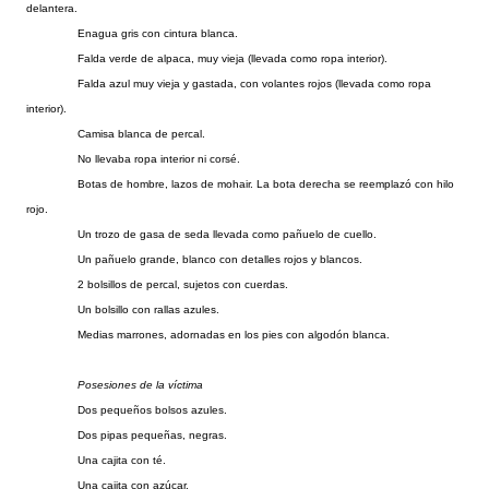
delantera.
Enagua gris con cintura blanca.
Falda verde de alpaca, muy vieja (llevada como ropa interior).
Falda azul muy vieja y gastada, con volantes rojos (llevada como ropa
interior).
Camisa blanca de percal.
No llevaba ropa interior ni corsé.
Botas de hombre, lazos de mohair. La bota derecha se reemplazó con hilo
rojo.
Un trozo de gasa de seda llevada como pañuelo de cuello.
Un pañuelo grande, blanco con detalles rojos y blancos.
2 bolsillos de percal, sujetos con cuerdas.
Un bolsillo con rallas azules.
Medias marrones, adornadas en los pies con algodón blanca.
Posesiones de la víctima
Dos pequeños bolsos azules.
Dos pipas pequeñas, negras.
Una cajita con té.
Una cajita con azúcar.