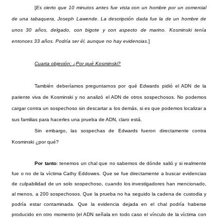
[
Es cierto que 10 minutos antes fue vista con un hombre por un comercial
de una tabaquera, Joseph Lawende. La descripción dada fue la de un hombre de
unos 30 años, delgado, con bigote y con aspecto de marino. Kosminski tenía
entonces 33 años. Podría ser él, aunque no hay evidencias
.]
Cuarta objeción: ¿Por qué Kosminski?
También deberíamos preguntarnos por qué Edwards pidió el ADN de la
pariente viva de Kosminski y no analizó el ADN de otros sospechosos. No podemos
cargar contra un sospechoso sin descartar a los demás, si es que podemos localizar a
sus familias para hacerles una prueba de ADN, claro está.
Sin embargo, las sospechas de Edwards fueron directamente contra
Kosminski ¿por qué?
Por tanto
: tenemos un chal que no sabemos de dónde salió y si realmente
fue o no de la víctima Cathy Eddowes. Que se fue directamente a buscar evidencias
de culpabilidad de un solo sospechoso, cuando los investigadores han mencionado,
al menos, a 200 sospechosos. Que la prueba no ha seguido la cadena de custodia y
podría estar contaminada. Que la evidencia dejada en el chal podría haberse
producido en otro momento (el ADN señala en todo caso el vínculo de la víctima con