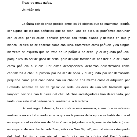
Trozo de unas gafas.
Un mitón rojo
La única coincidencia posible entre los 36 objetos que se enumeran, podría
ser alguno de los dos pañuelos que se citan. Uno de ellos, lo podríamos confundir
con el chal por el color: “pañuelo grande con fondo blanco y detalles en rojo y
blanco”, si bien no se describe como chal sino, claramente como pañuelo y en ningún
momento se explicita que se trate de un pañuelo de seda; y, el segundo pañuelo,
porque resulta ser de gasa de seda, pero del que también se nos dice que se usaba
como pañuelo al cuello. Por estas descripciones, debemos desestimarlos como
candidatos a chal: el primero por no ser de seda y el segundo por ser demasiado
pequeño como para confundirlo con un chal de dos metros como el adquirido por
Edwards, además de ser de “gasa” de seda, es decir, de una tela traslúcida que
tampoco coincide con la pieza del chal. Muchos investigadores han descartado, por
tanto, que este chal perteneciera, realmente, a la víctima.
Sin embargo, Edwards, tras constatar esta ausencia, afirma que se interesó
realmente en el chal cuando advirtió que en la prensa de la época se habla de que el
estampado del vestido era de “chintz” verde (algodón con ligamento de tafetán) con
estampado de una flor llamada “margaritas de San Miguel”, justo el mismo estampado
del chal. Así figura, por ejemplo, según cita, en la crónica del
East London