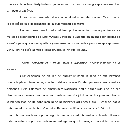
que este, la víctima, Polly Nichols, yacía sobre un charco de sangre que se descubrió
al mover el cadáver.
Fuera como fuere, el chal acabó cedido al museo de Scotland Yard, que no
lo exhibió porque desconfiaba de la autenticidad del mismo.
En todo ese periplo, el chal fue, probablemente, usado por todas las
mujeres descendientes de Mary y Amos Simpson, guardado en cajones con bolitas de
alcanfor para que no se apolillara y manoseado por todas las personas que quisieran
verlo. Hoy no sería admitido como prueba en ningún tribunal.
Tercera objeción: el ADN no sitúa a Kosminski, necesariamente en la
escena
Que el semen de alguien se encuentre sobre la ropa de otra persona
puede implicar, ciertamente, que ha habido una relación de tipo sexual entre ambas
personas. Pero Eddowes se prostituía y Kosminski podía haber sido uno de sus
clientes en cualquier otro momento e incluso otro día (si el semen ha permanecido en
la prenda más de un siglo bien pudo permanecer allí unos días). El chal se podía
haber usado como “lecho”. Catherine Eddowes salió esa noche a la 1:00 de la cárcel
donde había sido llevada por un agente que la encontró borracha en la calle. Cuando
salió, lo sabemos por los testimonios del agente que la soltó, no se dirigió hacia su