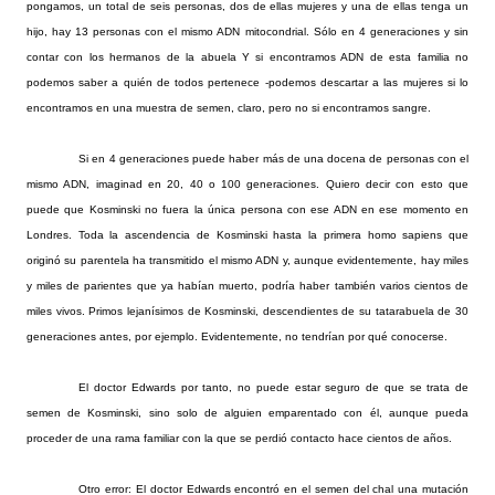
pongamos, un total de seis personas, dos de ellas mujeres y una de ellas tenga un
hijo, hay 13 personas con el mismo ADN mitocondrial. Sólo en 4 generaciones y sin
contar con los hermanos de la abuela Y si encontramos ADN de esta familia no
podemos saber a quién de todos pertenece -podemos descartar a las mujeres si lo
encontramos en una muestra de semen, claro, pero no si encontramos sangre.
Si en 4 generaciones puede haber más de una docena de personas con el
mismo ADN, imaginad en 20, 40 o 100 generaciones. Quiero decir con esto que
puede que Kosminski no fuera la única persona con ese ADN en ese momento en
Londres. Toda la ascendencia de Kosminski hasta la primera homo sapiens que
originó su parentela ha transmitido el mismo ADN y, aunque evidentemente, hay miles
y miles de parientes que ya habían muerto, podría haber también varios cientos de
miles vivos. Primos lejanísimos de Kosminski, descendientes de su tatarabuela de 30
generaciones antes, por ejemplo. Evidentemente, no tendrían por qué conocerse.
El doctor Edwards por tanto, no puede estar seguro de que se trata de
semen de Kosminski, sino solo de alguien emparentado con él, aunque pueda
proceder de una rama familiar con la que se perdió contacto hace cientos de años.
Otro error: El doctor Edwards encontró en el semen del chal una mutación