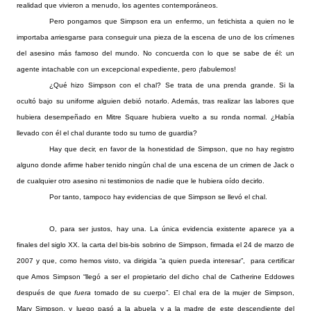
realidad que vivieron a menudo, los agentes contemporáneos.
Pero pongamos que Simpson era un enfermo, un fetichista a quien no le
importaba arriesgarse para conseguir una pieza de la escena de uno de los crímenes
del asesino más famoso del mundo. No concuerda con lo que se sabe de él: un
agente intachable con un excepcional expediente, pero ¡fabulemos!
¿Qué hizo Simpson con el chal? Se trata de una prenda grande. Si la
ocultó bajo su uniforme alguien debió notarlo. Además, tras realizar las labores que
hubiera desempeñado en Mitre Square hubiera vuelto a su ronda normal. ¿Había
llevado con él el chal durante todo su turno de guardia?
Hay que decir, en favor de la honestidad de Simpson, que no hay registro
alguno donde afirme haber tenido ningún chal de una escena de un crimen de Jack o
de cualquier otro asesino ni testimonios de nadie que le hubiera oído decirlo.
Por tanto, tampoco hay evidencias de que Simpson se llevó el chal.
O, para ser justos, hay una. La única evidencia existente aparece ya a
finales del siglo XX. la carta del bis-bis sobrino de Simpson, firmada el 24 de marzo de
2007 y que, como hemos visto, va dirigida “a quien pueda interesar”, para certificar
que Amos Simpson “llegó a ser el propietario del dicho chal de Catherine Eddowes
después de que
fuera
tomado de su cuerpo”. El chal era de la mujer de Simpson,
Mary Simpson, y luego pasó a la abuela y a la madre de este descendiente del