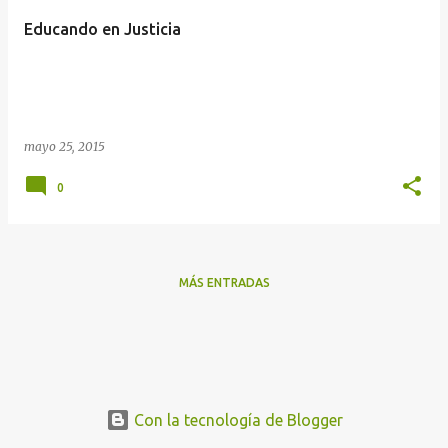
r
Educando en Justicia
a
d
a
s
mayo 25, 2015
0
MÁS ENTRADAS
Con la tecnología de Blogger