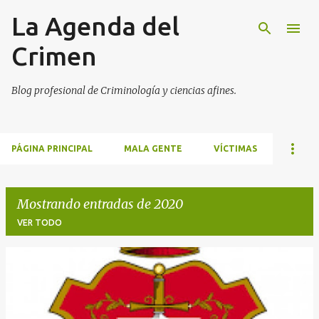
La Agenda del
Ir al contenido principal
Crimen
Blog profesional de Criminología y ciencias afines.
PÁGINA PRINCIPAL
MALA GENTE
VÍCTIMAS
Mostrando entradas de 2020
VER TODO
E
n
t