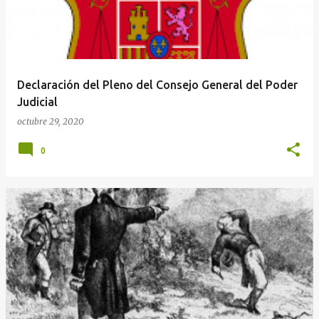
r
a
d
a
Declaración del Pleno del Consejo General del Poder
s
Judicial
octubre 29, 2020
0