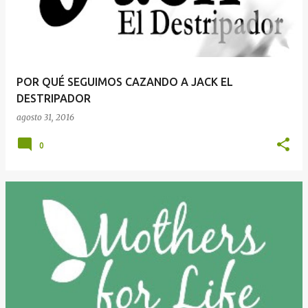
r
a
d
a
POR QUÉ SEGUIMOS CAZANDO A JACK EL
s
DESTRIPADOR
agosto 31, 2016
0