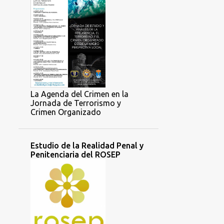
3
septiembre 2017
2
agosto 2017
2
febrero 2017
3
enero 2017
29
2016
2
La Agenda del Crimen en la
septiembre 2016
Jornada de Terrorismo y
4
agosto 2016
Crimen Organizado
2
julio 2016
Estudio de la Realidad Penal y
5
junio 2016
Penitenciaria del ROSEP
5
mayo 2016
1
abril 2016
5
marzo 2016
5
febrero 2016