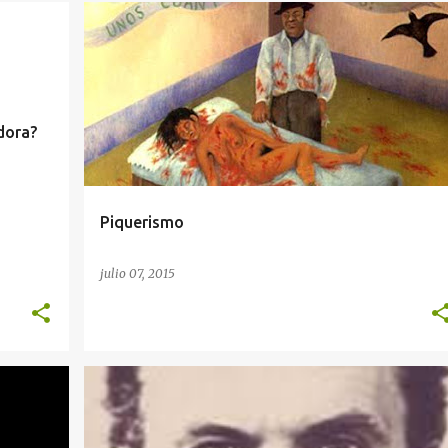
+
6
AGENDA DEL CRIMEN
CHIKATILO
PARAFILIA
+
1
dora?
Piquerismo
julio 07, 2015
+
5
AGENDA DEL CRIMEN
ANDREI CHIKATILO
+
11