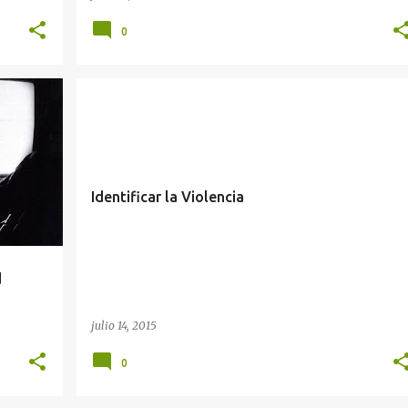
0
+
4
AGENDA DEL CRIMEN
CICLO DE LA VIOLENCIA
+
1
Identificar la Violencia
d
julio 14, 2015
0