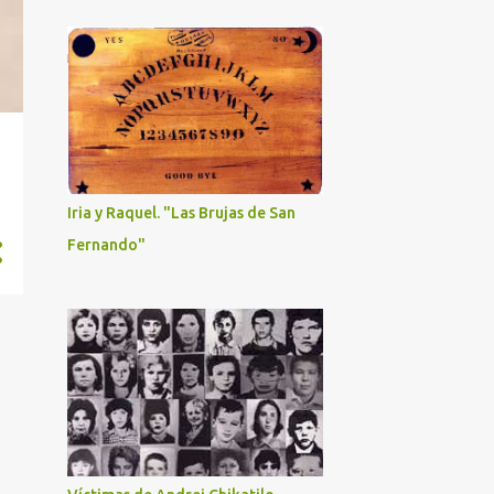
2
enero 2022
13
2021
2
diciembre 2021
1
noviembre 2021
3
octubre 2021
Iria y Raquel. "Las Brujas de San
3
septiembre 2021
Fernando"
2
abril 2021
2
febrero 2021
6
2020
1
octubre 2020
1
mayo 2020
2
abril 2020