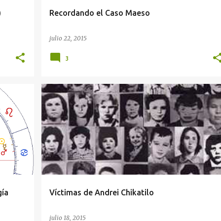
)
Recordando el Caso Maeso
julio 22, 2015
3
+
6
AGENDA DEL CRIMEN
ASESINO EN SERIE
+
3
gía
Víctimas de Andrei Chikatilo
julio 18, 2015