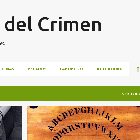
Ir al contenido principal
 del Crimen
es.
CTIMAS
PECADOS
PANÓPTICO
ACTUALIDAD
VER TOD
+
7
AGENDA DEL CRIMEN
ASESINATO
BRUJAS
+
8