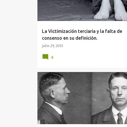
r
a
d
a
La Victimización terciaria y la falta de
s
consenso en su definición.
julio 29, 2015
0
AGENDA DEL CRIMEN
ASESINATO
ASESINO