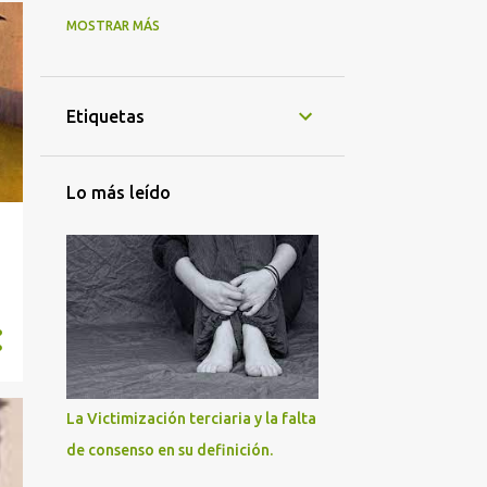
MOSTRAR MÁS
4
2025
1
diciembre 2025
1
noviembre 2025
Etiquetas
2
octubre 2025
1
2023
Lo más leído
1
enero 2023
12
2022
2
noviembre 2022
1
octubre 2022
2
mayo 2022
1
abril 2022
La Victimización terciaria y la falta
3
marzo 2022
de consenso en su definición.
1
febrero 2022