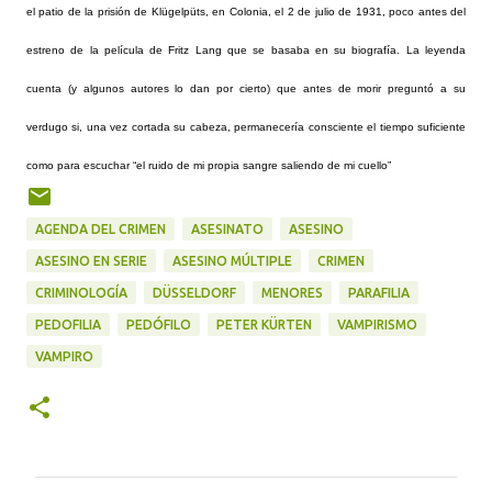
el patio de la prisión de Klügelpüts, en Colonia, el 2 de julio de 1931, poco antes del
estreno de la película de Fritz Lang que se basaba en su biografía. La leyenda
cuenta (y algunos autores lo dan por cierto) que antes de morir preguntó a su
verdugo si, una vez cortada su cabeza, permanecería consciente el tiempo suficiente
como para escuchar “el ruido de mi propia sangre saliendo de mi cuello”
AGENDA DEL CRIMEN
ASESINATO
ASESINO
ASESINO EN SERIE
ASESINO MÚLTIPLE
CRIMEN
CRIMINOLOGÍA
DÜSSELDORF
MENORES
PARAFILIA
PEDOFILIA
PEDÓFILO
PETER KÜRTEN
VAMPIRISMO
VAMPIRO