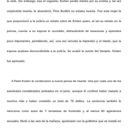
la violó. Sin embargo, tras el orgasmo, Kürten perdió interés por su víctima y, tal vez
creyéndola muerta, la abandonó. Pero Budlick no estaba muerta. Fue esta mujer la
que proporcionó a la policía un retrato robot de Kürten quien, al ver su retrato en la
prensa, cuenta a su esposa lo sucedido, disfrazándolo de travesuras y episodios
poco importantes, permitiendo, así, una vez vencida la impresión y el miedo, que la
esposa acabara denunciándole a la policía. Se acabó la suerte del Vampiro. Kürten
fue apresado.
A Peter Kürten le condenaron a nueve penas de muerte. Una por cada uno de los
asesinatos considerados probados en el juicio, aunque él confesó haber matado a
muchos más y haber cometido un total de 79 delitos. La sentencia también le
menciona como autor de 7 tentativas de homicidio y al menos 80 agresiones
sexuales. Murió a las seis de la mañana, ajusticiado con la guillotina que se instaló en