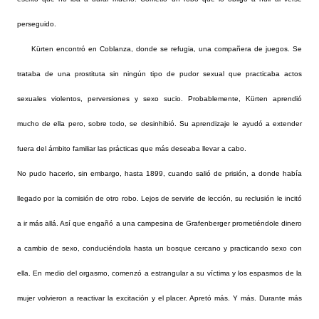
perseguido.
Kürten encontró en Coblanza, donde se refugia, una compañera de juegos. Se
trataba de una prostituta sin ningún tipo de pudor sexual que practicaba actos
sexuales violentos, perversiones y sexo sucio. Probablemente, Kürten aprendió
mucho de ella pero, sobre todo, se desinhibió. Su aprendizaje le ayudó a extender
fuera del ámbito familiar las prácticas que más deseaba llevar a cabo.
No pudo hacerlo, sin embargo, hasta 1899, cuando salió de prisión, a donde había
llegado por la comisión de otro robo. Lejos de servirle de lección, su reclusión le incitó
a ir más allá. Así que engañó a una campesina de Grafenberger prometiéndole dinero
a cambio de sexo, conduciéndola hasta un bosque cercano y practicando sexo con
ella. En medio del orgasmo, comenzó a estrangular a su víctima y los espasmos de la
mujer volvieron a reactivar la excitación y el placer. Apretó más. Y más. Durante más