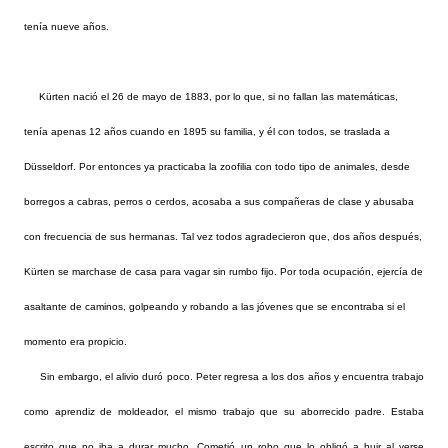
tenía nueve años.
Kürten nació el 26 de mayo de 1883, por lo que, si no fallan las matemáticas,
tenía apenas 12 años cuando en 1895 su familia, y él con todos, se traslada a
Düsseldorf. Por entonces ya practicaba la zoofilia con todo tipo de animales, desde
borregos a cabras, perros o cerdos, acosaba a sus compañeras de clase y abusaba
con frecuencia de sus hermanas. Tal vez todos agradecieron que, dos años después,
Kürten se marchase de casa para vagar sin rumbo fijo. Por toda ocupación, ejercía de
asaltante de caminos, golpeando y robando a las jóvenes que se encontraba si el
momento era propicio.
Sin embargo, el alivio duró poco. Peter regresa a los dos años y encuentra trabajo
como aprendiz de moldeador, el mismo trabajo que su aborrecido padre. Estaba
escrito que no iba a durar mucho. Cometió un robo que lo obligó a huir al verse