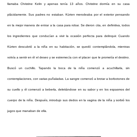
llamaba Christine Kelin y apenas tenía 13 años. Christine dormía en su casa
plácidamente. Sus padres no estaban. Kürten merodeaba por el exterior pensando
en la mejor manera de entrar a la casa para robar. Se dieron cita, en definitiva, todos
los ingredientes que conducían a vivir la ocasión perfecta para delinquir. Cuando
Kürten descubrió a la niña en su habitación, se quedó contemplándola, mientras
volvía a sentir en él el deseo y se estremecía con el placer que le prometía el destino.
Buscó un cuchillo. Tapando la boca de la niña comenzó a acuchillarla, sin
contemplaciones, con varias puñaladas. La sangre comenzó a brotar a borbotones de
su cuello y él comenzó a beberla, deleitándose en su sabor y en los espasmos del
cuerpo de la niña. Después, introdujo sus dedos en la vagina de la niña y sorbió los
jugos que manaban de ella.