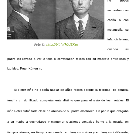
no pocos
recuerdan con
cariño o con
melancolía su
infancia lejana,
Foto ©:
http://bit.ly/1CUSXzd
cuando su
padre les llevaba a ver la feria o correteaban felices con su mascota entre risas y
ladridos. Peter Kürten no.
El Peter niño no podría hablar de años felices porque la felicidad, de sentirla,
tendría un significado completamente distinto que para el resto de los mortales. El
niño Peter sufrió toda clase de abusos de su padre alcohólico. Un padre que obligaba
a su madre a desnudarse y mantener relaciones sexuales frente a la mirada, en
tiempos atónita, en tiempos asqueada, en tiempos curiosa y en tiempos indiferente,