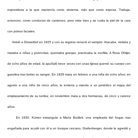
exprostituta a la que mantenía como sirvienta, más que como esposa. Trabaja,
entonces, como conductor de camiones, pero viste bien y se cuida la piel de la cara
con polvos faciales.
Volvió a Düsseldof en 1925 y con su regreso renació el vampiro. Atacaba, violaba y
mataba a niñas y jovencitas, quemaba granjas, practicaba la zoofilia. A Rosa Ohlijer,
de ocho años de edad, la apuñaló trece veces con unas tijeras quemó su cuerpo con
gasolina tras beber su sangre. En 1929 mata en febrero a una niña de ocho años; en
agosto a una niña de cinco años, la entierra y manda a un periódico el mapa del
emplazamiento de su tumba; en noviembre mata a dos hermanas, de cinco y catorce
años.
En 1930, Kürten estrangula a María Budlick, una empleada del hogar, tras
engañarla para acudir con él a un bosque cercano, Grafenberger, donde la agredió y