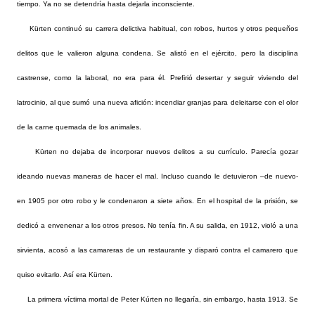
tiempo. Ya no se detendría hasta dejarla inconsciente.
Kürten continuó su carrera delictiva habitual, con robos, hurtos y otros pequeños
delitos que le valieron alguna condena. Se alistó en el ejército, pero la disciplina
castrense, como la laboral, no era para él. Prefirió desertar y seguir viviendo del
latrocinio, al que sumó una nueva afición: incendiar granjas para deleitarse con el olor
de la carne quemada de los animales.
Kürten no dejaba de incorporar nuevos delitos a su currículo. Parecía gozar
ideando nuevas maneras de hacer el mal. Incluso cuando le detuvieron –de nuevo-
en 1905 por otro robo y le condenaron a siete años. En el hospital de la prisión, se
dedicó a envenenar a los otros presos. No tenía fin. A su salida, en 1912, violó a una
sirvienta, acosó a las camareras de un restaurante y disparó contra el camarero que
quiso evitarlo. Así era Kürten.
La primera víctima mortal de Peter Kúrten no llegaría, sin embargo, hasta 1913. Se