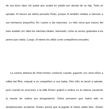
de sus doce hijos. Un padre que acabó en prisión por abusar de su hija. Todo un
ejemplo. Al menos así debía pensarlo Peter, porque él también violaba a menudo a
sus hermanos pequeños. En cuanto a las mascotas. Lo más cerca que estuvo del
trato amable con ellas fue mientras miraba, fascinado, cómo su vecino golpeaba a los
perros que criaba. Luego, él mismo los utilizó como compañeros sexuales.
La carrera delictiva de Peter Kürten comenzó cuando, jugando con otros niños a
orillas del Rhin, empujó a un compañero a una balsa. Otro niño se lanzó a salvarle,
pero cuando se acercaron a la orilla Kürten golpeó a ambos en la cabeza causando
la muerte de ambos por ahogamiento. Todos pensaron que había sido un
desafortunado accidente. Kürten pensó que la jugada le había salido bien. Kürten