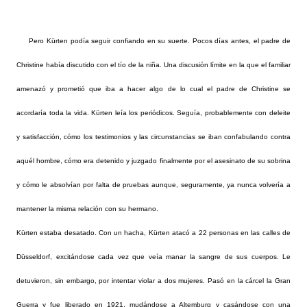
Pero Kürten podía seguir confiando en su suerte. Pocos días antes, el padre de
Christine había discutido con el tío de la niña. Una discusión límite en la que el familiar
amenazó y prometió que iba a hacer algo de lo cual el padre de Christine se
acordaría toda la vida. Kürten leía los periódicos. Seguía, probablemente con deleite
y satisfacción, cómo los testimonios y las circunstancias se iban confabulando contra
aquél hombre, cómo era detenido y juzgado finalmente por el asesinato de su sobrina
y cómo le absolvían por falta de pruebas aunque, seguramente, ya nunca volvería a
mantener la misma relación con su hermano.
Kürten estaba desatado. Con un hacha, Kürten atacó a 22 personas en las calles de
Düsseldorf, excitándose cada vez que veía manar la sangre de sus cuerpos. Le
detuvieron, sin embargo, por intentar violar a dos mujeres. Pasó en la cárcel la Gran
Guerra y fue liberado en 1921, mudándose a Altemburg y casándose con una