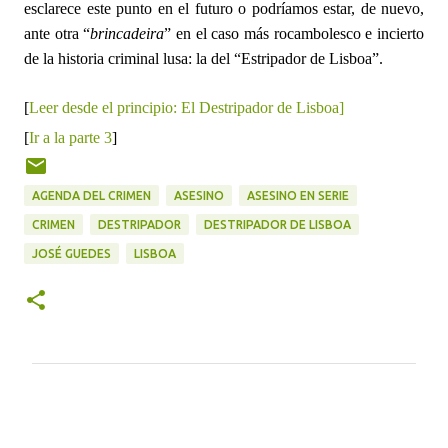
esclarece este punto en el futuro o podríamos estar, de nuevo,
ante otra “
brincadeira
” en el caso más rocambolesco e incierto
de la historia criminal lusa: la del “Estripador de Lisboa”.
[
Leer desde el principio: El Destripador de Lisboa]
[
Ir a la parte 3
]
AGENDA DEL CRIMEN
ASESINO
ASESINO EN SERIE
CRIMEN
DESTRIPADOR
DESTRIPADOR DE LISBOA
JOSÉ GUEDES
LISBOA
C
o